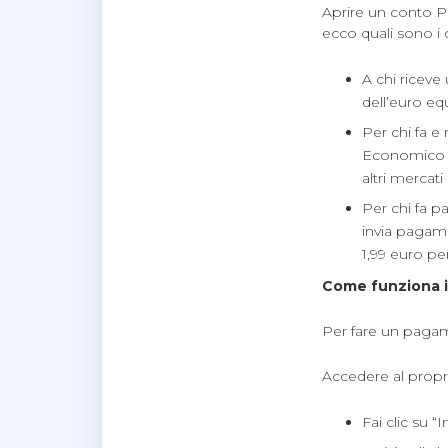
Aprire un conto P
ecco quali sono i c
A chi riceve 
dell’euro eq
Per chi fa e
Economico Eu
altri mercati 
Per chi fa pa
invia pagame
1,99 euro pe
Come funziona i
Per fare un pagam
Accedere al propr
Fai clic su “I