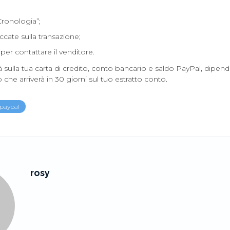
Cronologia”;
ccate sulla transazione;
i per contattare il venditore.
rà sulla tua carta di credito, conto bancario e saldo PayPal, dipe
 che arriverà in 30 giorni sul tuo estratto conto.
paypal
rosy