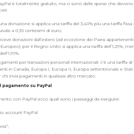
ayPal è totalmente gratuito, ma ci sono delle spese che devono
asi:
una donazione si applica una tariffa del 3,40% più una tariffa fiss
uivale a 0,35 centesimi di euro;
 riceve donazioni dall’estero (ad eccezione dei Paesi appartenenti
ropeo): per il Regno Unito si applica una tariffa dell’1,29%, mentr
dell’1,99%.
gamenti per transazioni personali internazionali: c’è una tariffa di
nti in Canada, Europa I, Europa II, Europa settentrionale e Stati Un
r chi invia pagamenti in qualsiasi altro mercato.
l pagamento su PayPal
ento con PayPal ecco quali sono i passaggi da eseguire:
io account PayPal
nvia”;