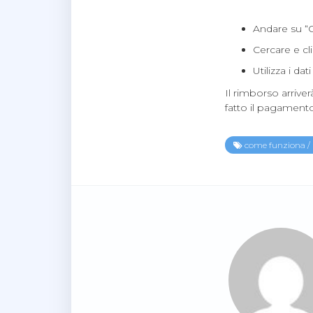
Andare su “
Cercare e cli
Utilizza i dat
Il rimborso arrive
fatto il pagamento
come funziona
/