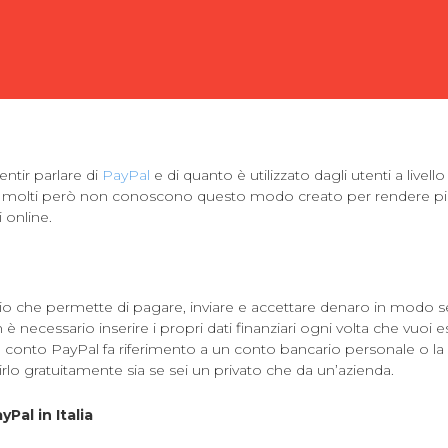
entir parlare di
PayPal
e di quanto è utilizzato dagli utenti a livel
, molti però non conoscono questo modo creato per rendere pi
 online.
zio che permette di pagare, inviare e accettare denaro in modo s
 necessario inserire i propri dati finanziari ogni volta che vuoi 
conto PayPal fa riferimento a un conto bancario personale o la p
irlo gratuitamente sia se sei un privato che da un’azienda.
Pal in Italia