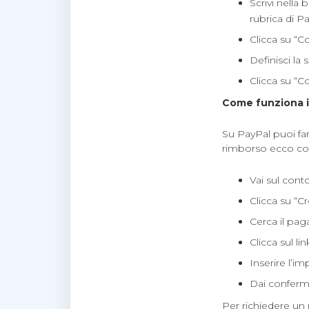
Scrivi nella 
rubrica di Pa
Clicca su “C
Definisci la
Clicca su “C
Come funziona i
Su PayPal puoi far
rimborso ecco co
Vai sul cont
Clicca su “C
Cerca il pag
Clicca sul li
Inserire l’i
Dai conferma
Per richiedere un 