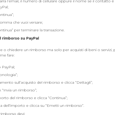
barra l’email, il numero di cellulare oppure il nome se il contatto è
yPal;
ontinua”;
 somma che vuoi versare;
ontinua” per terminare la transazione.
l rimborso su PayPal
e o chiedere un rimborso ma solo per acquisti di beni o servizi,
me fare:
o PayPal;
ronologia”;
amento sull’acquisto del rimborso e clicca “Dettagli”;
nk “Invia un rimborso”;
mporto del rimborso e clicca “Continua”;
 dell’importo e clicca su “Emetti un rimborso”.
rimborso devi: