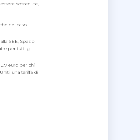
 essere sostenute,
a che nel caso
 alla SEE, Spazio
e per tutti gli
 1,99 euro per chi
iti; una tariffa di