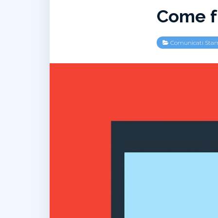
Come f
Comunicati Sta