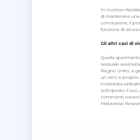
In Horizon Worlds
di mantenere una d
conclusione, il por
funzione di sicur
Gli altri casi di
Quella sperimentat
sessuale avvenuta
Regno Unito, a ge
un vero e proprio
molestata verbalm
sottoposto il suo 
commenti osceni al
Metaverse Researc