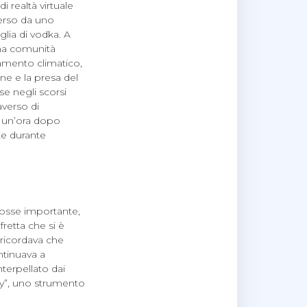
 realtà virtuale
verso da uno
lia di vodka. A
una comunità
iamento climatico,
zione e la presa del
e negli scorsi
averso di
, un’ora dopo
nte durante
 fosse importante,
retta che si è
 ricordava che
ntinuava a
nterpellato dai
ry”, uno strumento