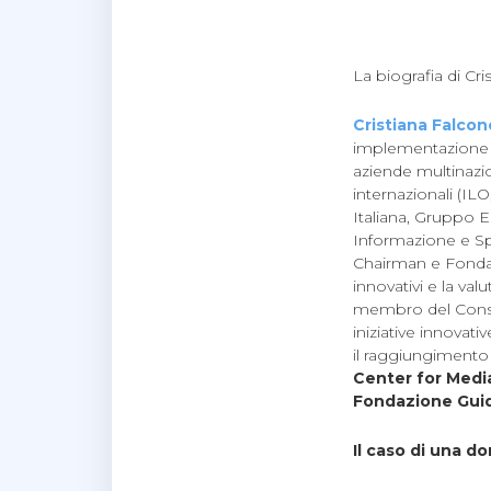
La biografia di Cr
Cristiana Falcon
implementazione d
aziende multinazi
internazionali (I
Italiana, Gruppo E
Informazione e S
Chairman e Fondato
innovativi e la va
membro del Consi
iniziative innovati
il raggiungimento
Center for Medi
Fondazione Guid
Il caso di una d