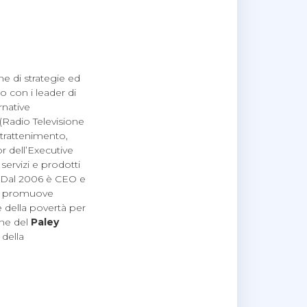
ne di strategie ed
 con i leader di
rnative
Radio Televisione
ntrattenimento,
r dell’Executive
servizi e prodotti
i. Dal 2006 è CEO e
 promuove
ne della povertà per
one del
Paley
della