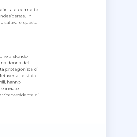
finita e permette
indesiderate. In
 disattivare questa
sione a sfondo
Una donna del
ta protagonista di
etaverso, è stata
ili, hanno
 e inviato
 vicepresidente di