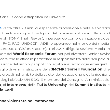
istiana Falcone estrapolata da LinkedIn:
e
vanta oltre 20 anni di esperienza professionale nella elaborazio
i partnership per lo sviluppo del business maturata collaborando
onali (SONY, Shell, Revlon), interagendo con organizzazioni gove
LO, IFAD, FAO, UNDCCP, IADB) e operando nel mondo dei media (
spresso, Univision, Viacom). Nel 2004 dirige la sezione Media, I
port del
World Economic Forum
per poi diventare Senior Adviso
re che le affida in particolare la responsabilità dello sviluppo di 
lutazione del rischio geopolitico legato alle tecnologie emergent
glio di Amministrazione della
JMCMRJ Sorrell Foundation
che
ve globali nell’ambito della salute, dell’educazione e della riduzio
 degli obiettivi UN SDG. È membro dei Consigli di Amministrazi
a
, di
Internews
, della
Tufts University
, del
Summit Institute
e 
o Carli
.
onna violentata nel metaverso