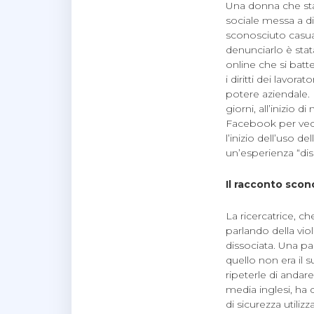
Una donna che stav
sociale messa a di
sconosciuto casual
denunciarlo è sta
online che si batt
i diritti dei lavorat
potere aziendale.
giorni, all’inizio
Facebook per veder
l’inizio dell’uso 
un’esperienza “di
Il racconto scon
La ricercatrice, c
parlando della vio
dissociata. Una pa
quello non era il 
ripeterle di andar
media inglesi, ha 
di sicurezza utiliz