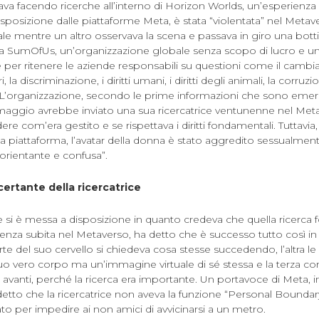
a facendo ricerche all’interno di Horizon Worlds, un’esperienza di
sposizione dalle piattaforme Meta, è stata “violentata” nel Meta
e mentre un altro osservava la scena e passava in giro una bottig
ta SumOfUs, un’organizzazione globale senza scopo di lucro e 
e per ritenere le aziende responsabili su questioni come il camb
ori, la discriminazione, i diritti umani, i diritti degli animali, la corru
 L’organizzazione, secondo le prime informazioni che sono emers
 di maggio avrebbe inviato una sua ricercatrice ventunenne nel Met
e com’era gestito e se rispettava i diritti fondamentali. Tuttavia
della piattaforma, l’avatar della donna è stato aggredito sessualme
sorientante e confusa”.
certante della ricercatrice
he si è messa a disposizione in quanto credeva che quella ricerca
lenza subita nel Metaverso, ha detto che è successo tutto così in f
rte del suo cervello si chiedeva cosa stesse succedendo, l’altra le
suo vero corpo ma un’immagine virtuale di sé stessa e la terza co
e avanti, perché la ricerca era importante. Un portavoce di Meta, i
detto che la ricercatrice non aveva la funzione “Personal Bounda
zato per impedire ai non amici di avvicinarsi a un metro.