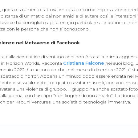
, questo strumento si trova impostato come impostazione prede
istanza di un metro dai non amici e di evitare così le interazioni 
tavoce ha consigliato agli utenti, in particolare alle donne, di non
ezza con le persone che non si conoscono.
 violenze nel Metaverso di Facebook
a dalla ricercatrice di ventuno anni non è stata la prima aggres
 in Horizon Worlds. Racconta
Cristiana Falcone
nei suoi blog, 
nnaio 2022, ha raccontato che, nel mese di dicembre 2021, è sta
 spettacolo horror. Appena un minuto dopo essere entrata nel M
ente e sessualmente: tre-quattro avatar maschili, con voci masch
avatar a una violenza di gruppo. Il gruppo ha anche scattato foto
la donna, con frasi tipo “non fingere di non amarlo”. La donna è
h per Kabuni Ventures, una società di tecnologia immersiva.