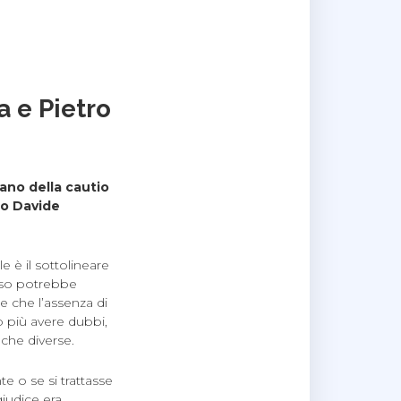
a e Pietro
ano della cautio
to Davide
le è il sottolineare
caso potrebbe
are che l’assenza di
o più avere dubbi,
oche diverse.
e o se si trattasse
giudice era