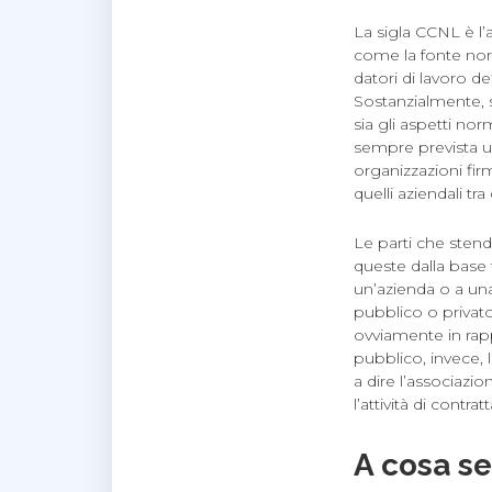
La sigla CCNL è l’
come la fonte norm
datori di lavoro d
Sostanzialmente, s
sia gli aspetti nor
sempre prevista un
organizzazioni fir
quelli aziendali tr
Le parti che stend
queste dalla base t
un’azienda o a una 
pubblico o privato
ovviamente in rapp
pubblico, invece, l
a dire l’associazi
l’attività di contrat
A cosa se