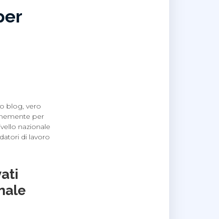
per
ro blog, vero
munemente per
ivello nazionale
datori di lavoro
ati
nale