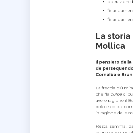
operazioni di
finanziamen
finanziament
La storia
Mollica
Il pensiero dell
de persequendo. 
Cornalba e Brun
La freccia più mir
che “la
culpa
di c
avere ragione il Bur
dolo e colpa, co
in ragione delle m
Resta, semmai, da 
di una prassi, per