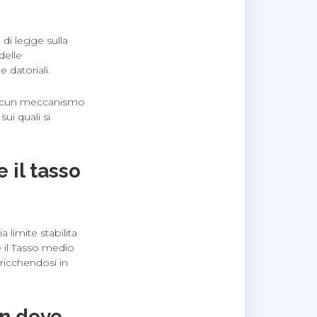
 di legge sulla
delle
 datoriali.
i alcun meccanismo
sui quali si
 il tasso
 limite stabilita
e il Tasso medio
rricchendosi in
on deve