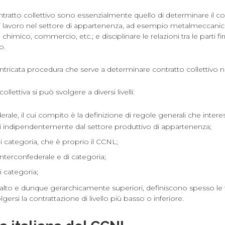
contratto collettivo sono essenzialmente quello di determinare il 
 di lavoro nel settore di appartenenza, ad esempio metalmeccani
 chimico, commercio, etc.; e disciplinare le relazioni tra le parti fi
o.
ntricata procedura che serve a determinare contratto collettivo n
llettiva si può svolgere a diversi livelli:
rale, il cui compito è la definizione di regole generali che inter
ri indipendentemente dal settore produttivo di appartenenza;
 categoria, che è proprio il CCNL;
interconfederale e di categoria;
 categoria;
 in alto e dunque gerarchicamente superiori, definiscono spesso le 
gersi la contrattazione di livello più basso o inferiore.