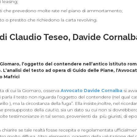
 leasing;
ti che prevedono molte rate nel piano di ammortamento;
o o prestito che richiedono la carta revolving.
 di Claudio Teseo, Davide Cornalb
a Giomaro, l’oggetto del contendere nell’antico
istituto rom
L’analisi del testo ad opera di Guido delle Piane, l’Avvoca
o Mafrici
ata di cui la Giomaro, osserva
Avvocato Davide Cornalba
si avva
ui parla il testo non riguarda l’oggetto del contendere (nel qual 
illo ), ma la circostanza della fuga”. Ella insiste,inoltre, nel ricord
me presupposto della
cautio,
sia un dato su cui non si dovrebber
olte testimonianze in tal senso, provenienti da più giuristi, di ep
chiarire se tale realtà fosse recepita e regolamentata ufficialment
altro molto diffusa. Altro elemento, oggetto della valutazione del 