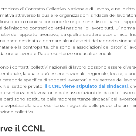
acronimo di Contratto Collettivo Nazionale di Lavoro, e nel diritto
ativa attraverso la quale le organizzazioni sindacali dei lavoratori
efiniscono in maniera concorde le regole che disciplinano il rappor
i definiscono contratti collettivi nazionali di lavoro tutti. Di nor
mativi del rapporto lavorativo, sia quelli a carattere economico. Ino
a parte destinata a normare alcuni aspetti del rapporto sindacale
matarie e la controparte, che sono le associazioni dei datori di la
a datore di lavoro e Rappresentanze sindacali aziendali.
ono i contratti collettivi nazionali di lavoro possono essere dive
erritoriale, la quale può essere nazionale, regionale, locale, o an
categoria specifica di soggetti lavoratori, e dal settore del lavor
. Nel settore privato,
il CCNL viene stipulato dai sindacati
, c
resentanza dei lavoratori e dalle associazioni dei datori di lavoro
e parti sono sostituite dalle rappresentanze sindacali dei lavorator
one deputata alla rappresentanza negoziale delle pubbliche ammin
tazione collettiva.
rve il CCNL