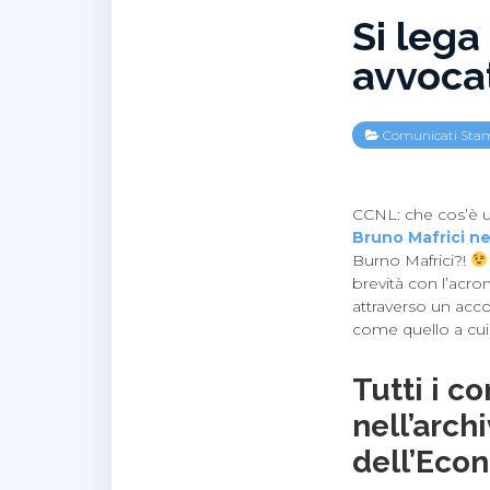
Si lega
avvocat
Comunicati Sta
CCNL: che cos’è un
Bruno Mafrici ne
Burno Mafrici?!
brevità con l’acro
attraverso un accor
come quello a cui
Tutti i c
nell’arch
dell’Econ