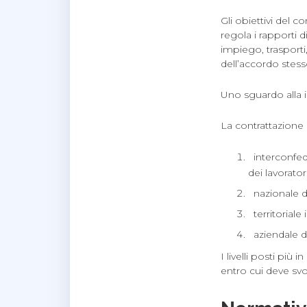
Gli obiettivi del 
regola i rapporti
impiego, trasporti,
dell’accordo stess
Uno sguardo alla i
La contrattazione co
interconfede
dei lavorato
nazionale di
territoriale 
aziendale di
I livelli posti più
entro cui deve svol