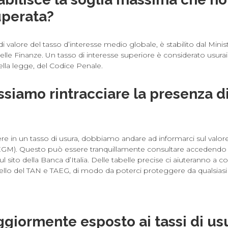
uperata?
di valore del tasso d’interesse medio globale, è stabilito dal Minis
lle Finanze. Un tasso di interesse superiore è considerato usurai
della legge, del Codice Penale.
iamo rintracciare la presenza di
ere in un tasso di usura, dobbiamo andare ad informarci sul valore
GM). Questo può essere tranquillamente consultare accedendo a
ul sito della Banca d’Italia. Delle tabelle precise ci aiuteranno a c
llo del TAN e TAEG, di modo da poterci proteggere da qualsiasi t
giormente esposto ai tassi di us