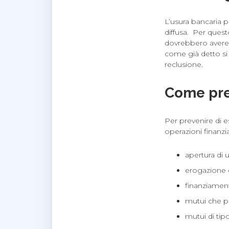
L’usura bancaria p
diffusa. Per quest
dovrebbero avere, 
come già detto si t
reclusione.
Come prev
Per prevenire di e
operazioni finanzi
apertura di 
erogazione d
finanziament
mutui che pr
mutui di tipo