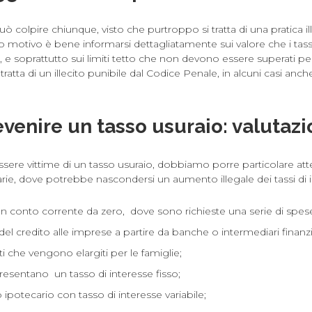
uò colpire chiunque, visto che purtroppo si tratta di una pratica i
o motivo è bene informarsi dettagliatamente sui valore che i tassi
e soprattutto sui limiti tetto che non devono essere superati per 
ratta di un illecito punibile dal Codice Penale, in alcuni casi anch
enire un tasso usuraio: valutazi
ssere vittime di un tasso usuraio, dobbiamo porre particolare at
arie, dove potrebbe nascondersi un aumento illegale dei tassi di 
un conto corrente da zero, dove sono richieste una serie di spese 
el credito alle imprese a partire da banche o intermediari finanzia
i che vengono elargiti per le famiglie;
esentano un tasso di interesse fisso;
 ipotecario con tasso di interesse variabile;