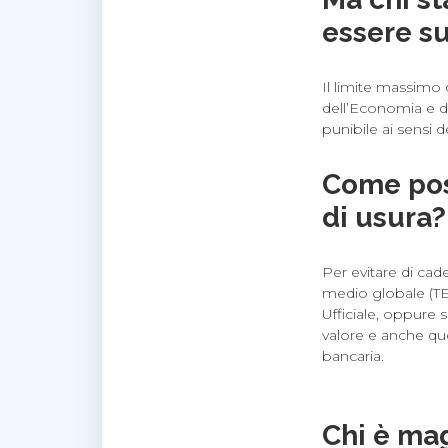
essere s
Il limite massimo 
dell’Economia e de
punibile ai sensi 
Come poss
di usura?
Per evitare di cad
medio globale (TE
Ufficiale, oppure s
valore e anche que
bancaria.
Chi è mag