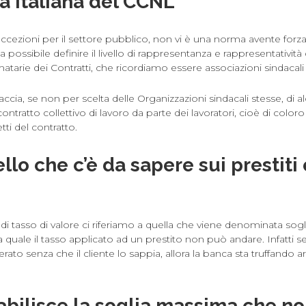
a italiana del CCNL
e eccezioni per il settore pubblico, non vi è una norma avente forza
a possibile definire il livello di rappresentanza e rappresentatività 
atarie dei Contratti, che ricordiamo essere associazioni sindacali e
raccia, se non per scelta delle Organizzazioni sindacali stesse, d
contratto collettivo di lavoro da parte dei lavoratori, cioè di coloro 
tti del contratto.
llo che c’è da sapere sui prestiti e
 tasso di valore ci riferiamo a quella che viene denominata soglia
la quale il tasso applicato ad un prestito non può andare. Infatti s
rato senza che il cliente lo sappia, allora la banca sta truffando a
abilisce la soglia massima che n