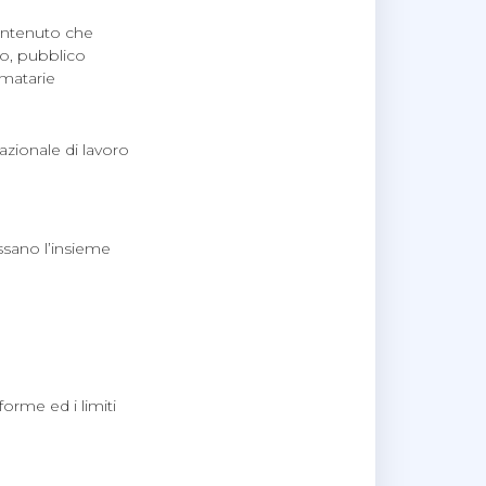
contenuto che
co, pubblico
rmatarie
azionale di lavoro
essano l’insieme
forme ed i limiti