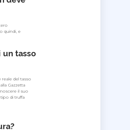
tero
o quindi, e
 un tasso
 reale del tasso
lla Gazzetta
onoscere il suo
ipo di truffa
ura?