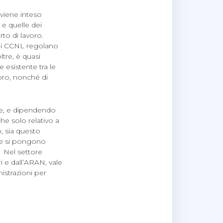
 viene inteso
 e quelle dei
to di lavoro.
ma i CCNL regolano
ltre, è quasi
 esistente tra le
voro, nonché di
rse, e dipendendo
che solo relativo a
o, sia questo
he si pongono
. Nel settore
i e dall’ARAN, vale
istrazioni per