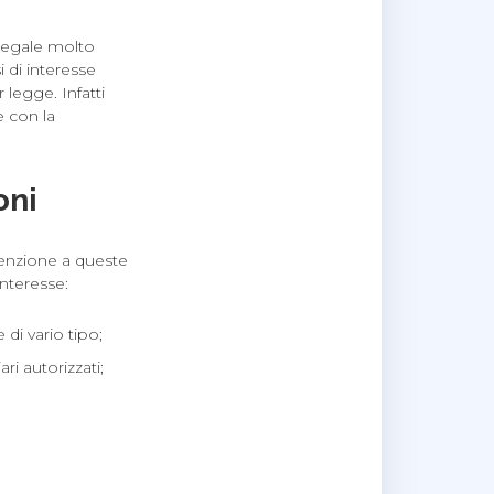
llegale molto
 di interesse
legge. Infatti
e con la
oni
tenzione a queste
interesse:
di vario tipo;
ri autorizzati;