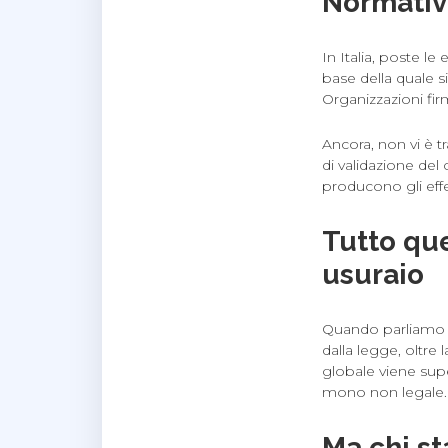
Normativ
In Italia, poste l
base della quale si
Organizzazioni firm
Ancora, non vi è t
di validazione del 
producono gli effe
Tutto que
usuraio
Quando parliamo di
dalla legge, oltre 
globale viene supe
mono non legale.
Ma chi st