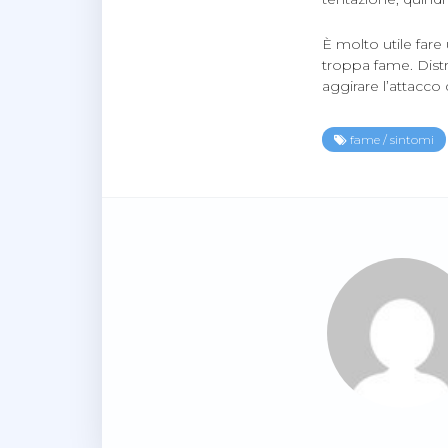
È molto utile fare
troppa fame. Distr
aggirare l’attacco
fame
/
sintomi