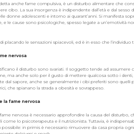
detta anche fame compulsiva, è un disturbo alimentare che consi
re cibo. La sua insorgenza è indipendente dall’età e dal sesso d
lle donne adolescenti e intorno ai quarant’anni. Si manifesta sop
tte, e le cause sono psicologiche, spesso legate a un’emotività 
di placando le sensazioni spiacevoli, ed è in esso che l’individuo 
fame nervosa
tificano il disturbo sono svariati. Il soggetto tende ad assumere
e, ma anche solo per il gusto di mettere qualcosa sotto i denti,
 dal sapore, anche se generalmente i cibi preferiti sono quelli 
orici, che spianano la strada a obesità e sovrappeso.
e la fame nervosa
a fame nervosa è necessario approfondire la causa del disturbo, 
li come lo psicoterapeuta e il nutrizionista. Tuttavia, è indispensa
iù possibile: in primis è necessario rimuovere da casa propria ogni
 niente dolciumi o snack.