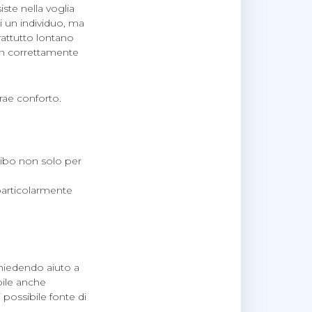
ste nella voglia
i un individuo, ma
rattutto lontano
non correttamente
trae conforto.
 cibo non solo per
particolarmente
chiedendo aiuto a
bile anche
 possibile fonte di