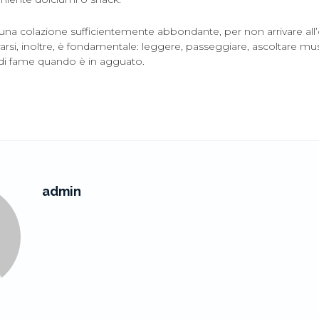
 una colazione sufficientemente abbondante, per non arrivare all
arsi, inoltre, è fondamentale: leggere, passeggiare, ascoltare musi
 di fame quando è in agguato.
admin