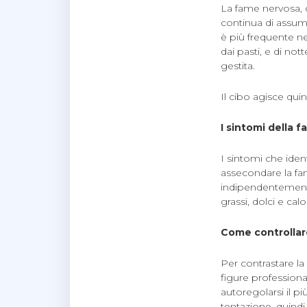
La fame nervosa, 
continua di assume
è più frequente ne
dai pasti, e di no
gestita.
Il cibo agisce quin
I sintomi della 
I sintomi che iden
assecondare la fam
indipendentemente
grassi, dolci e cal
Come controllar
Per contrastare l
figure professiona
autoregolarsi il p
tentazione, quindi