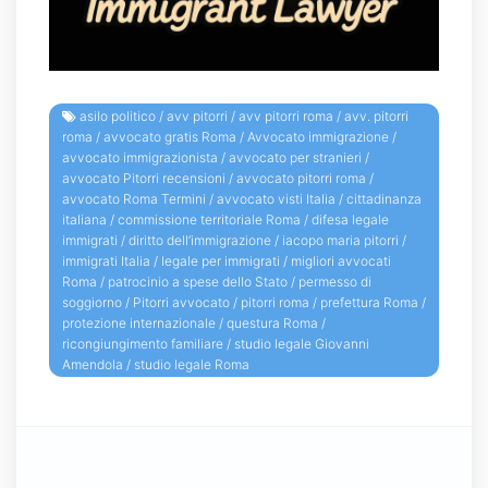
asilo politico
/
avv pitorri
/
avv pitorri roma
/
avv. pitorri
roma
/
avvocato gratis Roma
/
Avvocato immigrazione
/
avvocato immigrazionista
/
avvocato per stranieri
/
avvocato Pitorri recensioni
/
avvocato pitorri roma
/
avvocato Roma Termini
/
avvocato visti Italia
/
cittadinanza
italiana
/
commissione territoriale Roma
/
difesa legale
immigrati
/
diritto dell’immigrazione
/
iacopo maria pitorri
/
immigrati Italia
/
legale per immigrati
/
migliori avvocati
Roma
/
patrocinio a spese dello Stato
/
permesso di
soggiorno
/
Pitorri avvocato
/
pitorri roma
/
prefettura Roma
/
protezione internazionale
/
questura Roma
/
ricongiungimento familiare
/
studio legale Giovanni
Amendola
/
studio legale Roma