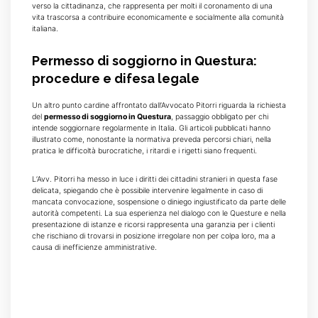
verso la cittadinanza, che rappresenta per molti il coronamento di una
vita trascorsa a contribuire economicamente e socialmente alla comunità
italiana.
Permesso di soggiorno in Questura:
procedure e difesa legale
Un altro punto cardine affrontato dall’Avvocato Pitorri riguarda la richiesta
del
permesso di soggiorno in Questura
, passaggio obbligato per chi
intende soggiornare regolarmente in Italia. Gli articoli pubblicati hanno
illustrato come, nonostante la normativa preveda percorsi chiari, nella
pratica le difficoltà burocratiche, i ritardi e i rigetti siano frequenti.
L’Avv. Pitorri ha messo in luce i diritti dei cittadini stranieri in questa fase
delicata, spiegando che è possibile intervenire legalmente in caso di
mancata convocazione, sospensione o diniego ingiustificato da parte delle
autorità competenti. La sua esperienza nel dialogo con le Questure e nella
presentazione di istanze e ricorsi rappresenta una garanzia per i clienti
che rischiano di trovarsi in posizione irregolare non per colpa loro, ma a
causa di inefficienze amministrative.