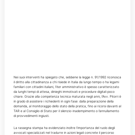
Nei suoi interventi ha spiegato che, sebbene la legge n. 91/1992 riconosca
il diritto alla cittadinanza a chi risiede in Italia da lungo tempo o ha legami
familiari con cittadini italiani, l’iter amministrativo è spesso caratterizzato
da lunghi tempi di attesa, dinieghi immotivati e procedure digitali poco
chiare. Grazie alla competenza tecnica maturata negli anni, l’Avv. Pitorri è
in grado di assistere i richiedenti in ogni fase: dalla preparazione della
domanda, al monitoraggio dello stato della pratica, fino ai ricorsi davanti al
TAR e al Consiglio di Stato per il silenzio-inadempimento o l’annullamento
di provvedimenti ingiusti.
La rassegna stampa ha evidenziato inoltre l’importanza del ruolo degli
avvocati specializzati nel tradurre in azioni legali concrete il percorso