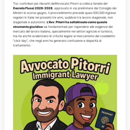
Tra i contributi più rilevanti dell’Avvocato Pitorri si colloca l’analisi del
Decreto Flussi 2026-2028
, approvato in via preliminare dal Consiglio dei
Ministri lo scorso giugno. Il provvedimento prevede quasi 500.000 ingressi
regolari in Italia nei prossimi tre anni, suddivisi tra lavoro stagionale, non
stagionale e autonomo.
L’Avv. Pitorri ha sottolineato come questo
strumento giuridico
sia fondamentale per rispondere alle esigenze del
mercato del lavoro italiano, specialmente nei settori agricolo e turistico,
ma ha anche evidenziato le criticità legate al meccanismo del cosiddetto
“click day”, che negli anni ha generato confusione e disparità di
trattamento.