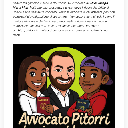
panorama giuridico e sociale del Paese. Gli interventi dell’
Avv. Iacopo
Maria Pitorri
offrono una prospettiva unica, dove il rigore del diritto si
unisce a una sensibilità concreta verso le difficoltà di chi affronta percorsi
complessi di immigrazione. Il suo lavoro, riconosciuto da moltissimi come il
migliore di Roma e del Lazio nel campo dell’immigrazione, continua a
contribuire non solo nelle aule di tribunale, ma anche nel dibattito
pubblico, aiutando migliaia di persone a conoscere e far valere i propri
diritti.