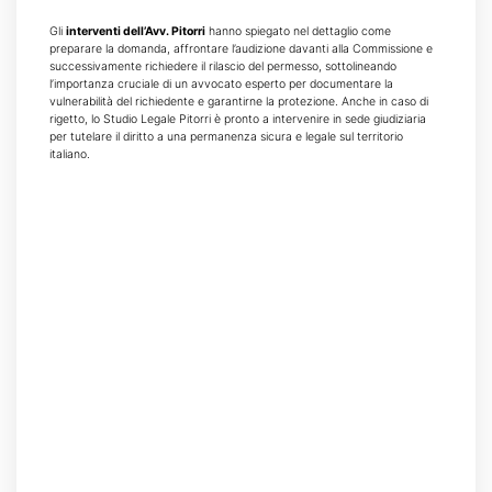
Gli
interventi dell’Avv. Pitorri
hanno spiegato nel dettaglio come
preparare la domanda, affrontare l’audizione davanti alla Commissione e
successivamente richiedere il rilascio del permesso, sottolineando
l’importanza cruciale di un avvocato esperto per documentare la
vulnerabilità del richiedente e garantirne la protezione. Anche in caso di
rigetto, lo Studio Legale Pitorri è pronto a intervenire in sede giudiziaria
per tutelare il diritto a una permanenza sicura e legale sul territorio
italiano.