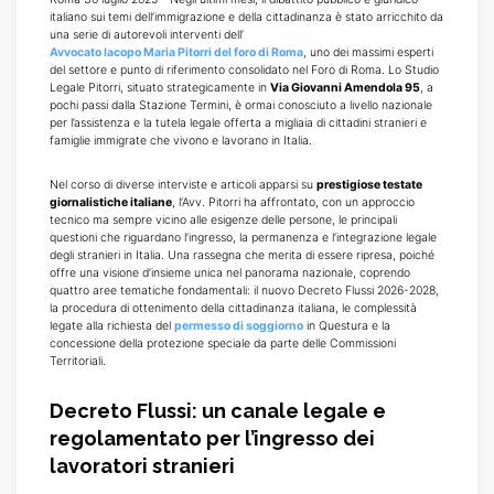
italiano sui temi dell’immigrazione e della cittadinanza è stato arricchito da
una serie di autorevoli interventi dell’
Avvocato Iacopo Maria Pitorri del foro di Roma
, uno dei massimi esperti
del settore e punto di riferimento consolidato nel Foro di Roma. Lo Studio
Legale Pitorri, situato strategicamente in
Via Giovanni Amendola 95
, a
pochi passi dalla Stazione Termini, è ormai conosciuto a livello nazionale
per l’assistenza e la tutela legale offerta a migliaia di cittadini stranieri e
famiglie immigrate che vivono e lavorano in Italia.
Nel corso di diverse interviste e articoli apparsi su
prestigiose testate
giornalistiche italiane
, l’Avv. Pitorri ha affrontato, con un approccio
tecnico ma sempre vicino alle esigenze delle persone, le principali
questioni che riguardano l’ingresso, la permanenza e l’integrazione legale
degli stranieri in Italia. Una rassegna che merita di essere ripresa, poiché
offre una visione d’insieme unica nel panorama nazionale, coprendo
quattro aree tematiche fondamentali: il nuovo Decreto Flussi 2026-2028,
la procedura di ottenimento della cittadinanza italiana, le complessità
legate alla richiesta del
permesso di soggiorno
in Questura e la
concessione della protezione speciale da parte delle Commissioni
Territoriali.
Decreto Flussi: un canale legale e
regolamentato per l’ingresso dei
lavoratori stranieri